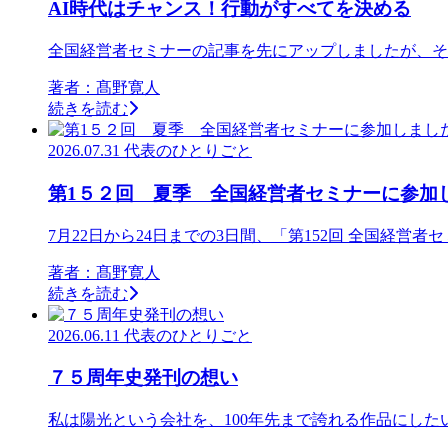
AI時代はチャンス！行動がすべてを決める
全国経営者セミナーの記事を先にアップしましたが、その
著者：髙野寛人
続きを読む
2026.07.31
代表のひとりごと
第1５２回 夏季 全国経営者セミナーに参加
7月22日から24日までの3日間、「第152回 全国経営者
著者：髙野寛人
続きを読む
2026.06.11
代表のひとりごと
７５周年史発刊の想い
私は陽光という会社を、100年先まで誇れる作品にしたい